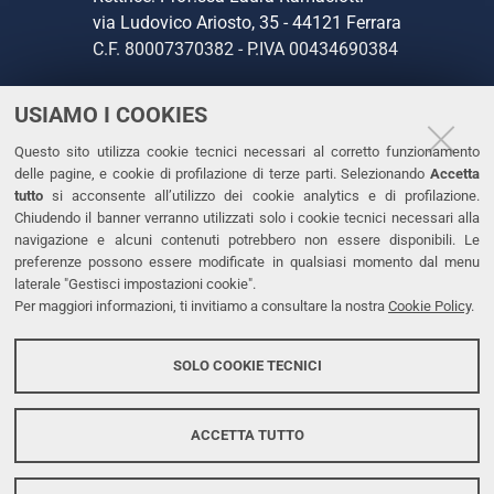
via Ludovico Ariosto, 35 - 44121 Ferrara
C.F. 80007370382 - P.IVA 00434690384
USIAMO I COOKIES
CONTATTI
Questo sito utilizza cookie tecnici necessari al corretto funzionamento
Tel. +39 0532 293111
delle pagine, e cookie di profilazione di terze parti. Selezionando
Accetta
Fax. +39 0532 293031
tutto
si acconsente all’utilizzo dei cookie analytics e di profilazione.
PEC
Chiudendo il banner verranno utilizzati solo i cookie tecnici necessari alla
navigazione e alcuni contenuti potrebbero non essere disponibili. Le
preferenze possono essere modificate in qualsiasi momento dal menu
LINKS
laterale "Gestisci impostazioni cookie".
Per maggiori informazioni, ti invitiamo a consultare la nostra
Cookie Policy
.
Accessibilità
Dichiarazione di accessibilità
SOLO COOKIE TECNICI
Protezione dati personali
Cookies
ACCETTA TUTTO