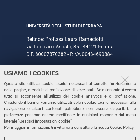
UNIVERSITÀ DEGLI STUDI DI FERRARA
Rettrice: Prof.ssa Laura Ramaciotti
via Ludovico Ariosto, 35 - 44121 Ferrara
C.F. 80007370382 - P.IVA 00434690384
USIAMO I COOKIES
CONTATTI
Questo sito utilizza cookie tecnici necessari al corretto funzionamento
Tel. +39 0532 293111
delle pagine, e cookie di profilazione di terze parti. Selezionando
Accetta
Fax. +39 0532 293031
tutto
si acconsente all’utilizzo dei cookie analytics e di profilazione.
PEC
Chiudendo il banner verranno utilizzati solo i cookie tecnici necessari alla
navigazione e alcuni contenuti potrebbero non essere disponibili. Le
preferenze possono essere modificate in qualsiasi momento dal menu
LINKS
laterale "Gestisci impostazioni cookie".
Per maggiori informazioni, ti invitiamo a consultare la nostra
Cookie Policy
.
Accessibilità