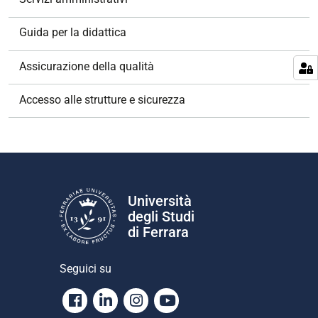
i
o
Guida per la didattica
n
e
Assicurazione della qualità
Accesso alle strutture e sicurezza
Università
degli Studi
di Ferrara
Seguici su
Facebook
Linkedin
Instagram
Youtube