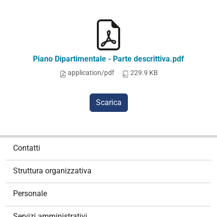
Piano Dipartimentale - Parte descrittiva.pdf
application/pdf
229.9 KB
Scarica
N
Contatti
a
v
Struttura organizzativa
i
g
Personale
a
z
Servizi amministrativi