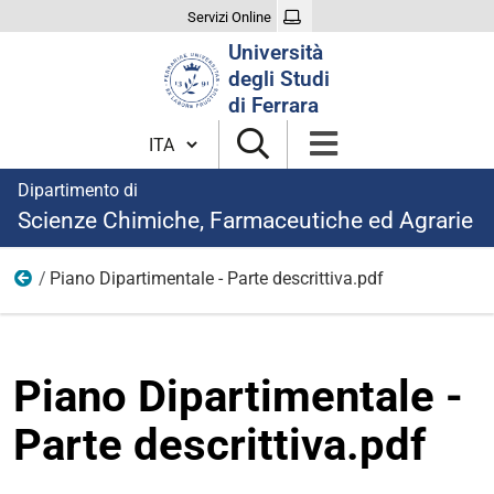
Servizi Online
Cerca
Università
nel
degli Studi
sito
di Ferrara
Cambia lingua
Dipartimento di
Scienze Chimiche, Farmaceutiche ed Agrarie
Piano Dipartimentale - Parte descrittiva.pdf
Piano Dipartimentale 2024-2026
Piano Dipartimentale -
Parte descrittiva.pdf