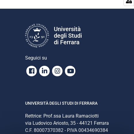
n
e
Università
degli Studi
di Ferrara
Seguici su
Facebook
Linkedin
Instagram
Youtube
UNIVERSITÀ DEGLI STUDI DI FERRARA
Rettrice: Prof.ssa Laura Ramaciotti
via Ludovico Ariosto, 35 - 44121 Ferrara
C.F. 80007370382 - P.IVA 00434690384