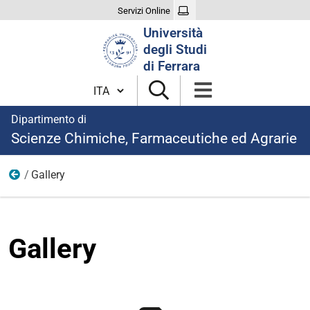
Servizi Online
Cerca
Università
nel
degli Studi
sito
di Ferrara
Cambia lingua
Dipartimento di
Scienze Chimiche, Farmaceutiche ed Agrarie
Gallery
2016
Gallery