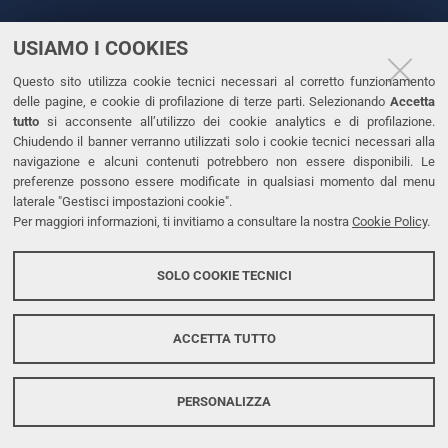
USIAMO I COOKIES
CONTATTI
Questo sito utilizza cookie tecnici necessari al corretto funzionamento
Tel. +39 0532 293111
delle pagine, e cookie di profilazione di terze parti. Selezionando
Accetta
Fax. +39 0532 293031
tutto
si acconsente all’utilizzo dei cookie analytics e di profilazione.
PEC
Chiudendo il banner verranno utilizzati solo i cookie tecnici necessari alla
navigazione e alcuni contenuti potrebbero non essere disponibili. Le
preferenze possono essere modificate in qualsiasi momento dal menu
LINKS
laterale "Gestisci impostazioni cookie".
Per maggiori informazioni, ti invitiamo a consultare la nostra
Cookie Policy
.
Accessibilità
Dichiarazione di accessibilità
SOLO COOKIE TECNICI
Protezione dati personali
Cookies
ACCETTA TUTTO
PERSONALIZZA
Copyright @ 2026, Università di Ferrara