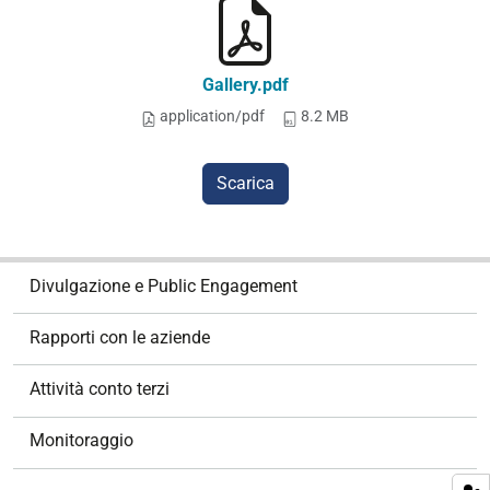
Gallery.pdf
application/pdf
8.2 MB
Scarica
N
Divulgazione e Public Engagement
a
v
Rapporti con le aziende
i
g
Attività conto terzi
a
z
Monitoraggio
i
o