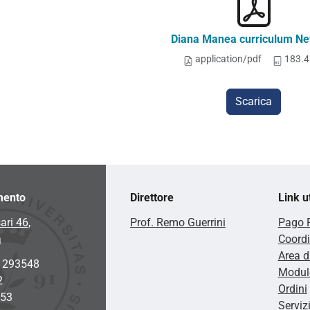
Diana Manea curriculum Ne
application/pdf
183.4
Scarica
mento
Direttore
Link ut
ari 46,
Prof. Remo Guerrini
Pago 
a
Coordi
Area d
2 293548
Modulo
2
Ordini
953
Serviz