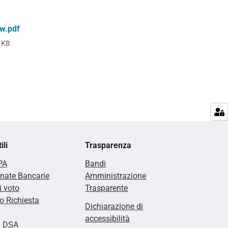
w.pdf
 KB
ili
Trasparenza
PA
Bandi
nate Bancarie
Amministrazione
i voto
Trasparente
 Richiesta
Dichiarazione di
accessibilità
i DSA