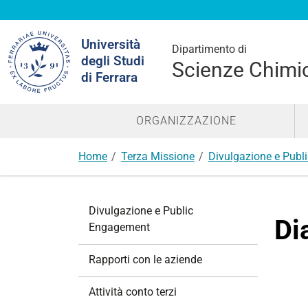
Cerca
Università
nel
Dipartimento di
degli Studi
sito
Scienze Chimic
di Ferrara
ORGANIZZAZIONE
Home
Terza Missione
Divulgazione e Pub
N
Divulgazione e Public
a
Di
Engagement
v
i
Rapporti con le aziende
g
a
Attività conto terzi
z