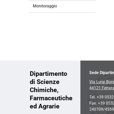
i
Monitoraggio
o
n
e
Dipartimento
Sede Diparti
di Scienze
Via Luigi Bors
44121 Ferrar
Chimiche,
Farmaceutiche
Tel. +39 053
Fax. +39 053
ed Agrarie
240709/455