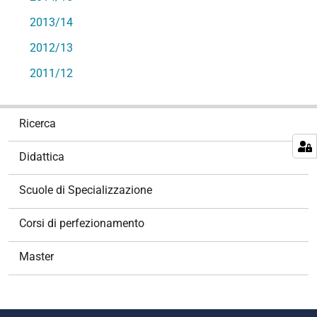
2013/14
2012/13
2011/12
N
Ricerca
a
v
Didattica
i
g
Scuole di Specializzazione
a
z
Corsi di perfezionamento
i
o
Master
n
e