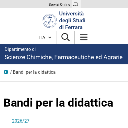
Servizi Online
Cerca
Università
nel
degli Studi
sito
di Ferrara
Cambia lingua
Dipartimento di
Scienze Chimiche, Farmaceutiche ed Agrarie
Bandi per la didattica
Bandi per il conferimento di incarichi di insegnamento e 
Bandi per la didattica
2026/27