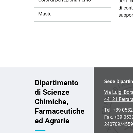
per il 
i
di cont
o
Master
support
n
e
Dipartimento
Sede Diparti
di Scienze
Via Luigi Bors
44121 Ferrar
Chimiche,
Farmaceutiche
Tel. +39 053
Fax. +39 053
ed Agrarie
240709/455