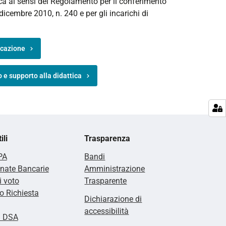
ica ai sensi del Regolamento per il conferimento
 dicembre 2010, n. 240 e per gli incarichi di
ficazione
 e supporto alla didattica
ili
Trasparenza
PA
Bandi
nate Bancarie
Amministrazione
i voto
Trasparente
 Richiesta
Dichiarazione di
accessibilità
i DSA