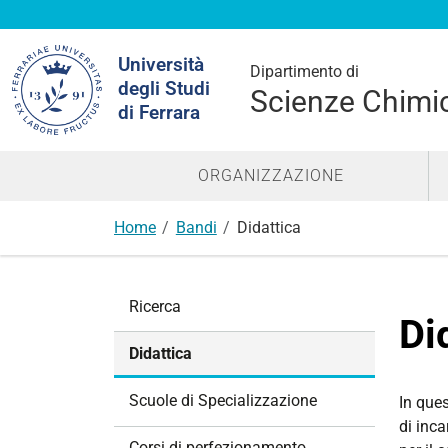
Cerca
Università
nel
Dipartimento di
degli Studi
sito
Scienze Chimic
di Ferrara
ORGANIZZAZIONE
Home
Bandi
Didattica
N
Ricerca
a
Di
v
Didattica
i
g
Scuole di Specializzazione
In ques
a
di inca
z
Corsi di perfezionamento