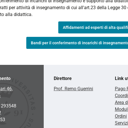
conferimento di incarichi di insegnamento e supporto alla didatt
ratti per attività di insegnamento di cui all'art.23 della Legge 30
o alla didattica.
Affidamenti ad esperti di alta quali
Bandi per il conferimento di incarichi di insegnamento
mento
Direttore
Link ut
ari 46,
Prof. Remo Guerrini
Pago 
a
Coordi
Area d
2 293548
Modulo
2
Ordini
953
Serviz