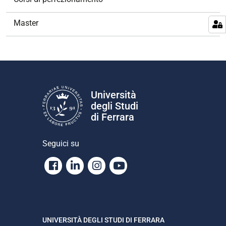
i
o
Master
n
e
Università
degli Studi
di Ferrara
Seguici su
Facebook
Linkedin
Instagram
Youtube
UNIVERSITÀ DEGLI STUDI DI FERRARA