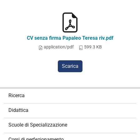
CV senza firma Papaleo Teresa riv.pdf
application/pdf
599.3 KB
Scarica
N
Ricerca
a
v
Didattica
i
g
Scuole di Specializzazione
a
z
Corsi di perfezionamento