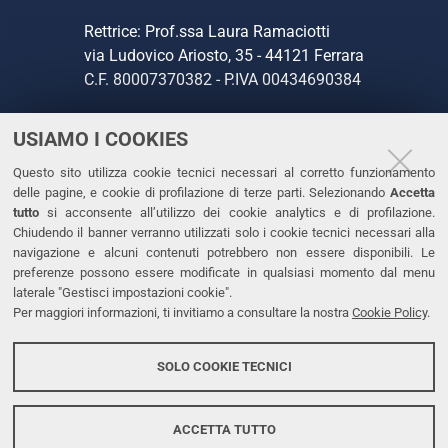
Rettrice: Prof.ssa Laura Ramaciotti
via Ludovico Ariosto, 35 - 44121 Ferrara
C.F. 80007370382 - P.IVA 00434690384
USIAMO I COOKIES
CONTATTI
Questo sito utilizza cookie tecnici necessari al corretto funzionamento
Tel. +39 0532 293111
delle pagine, e cookie di profilazione di terze parti. Selezionando
Accetta
Fax. +39 0532 293031
tutto
si acconsente all’utilizzo dei cookie analytics e di profilazione.
PEC
Chiudendo il banner verranno utilizzati solo i cookie tecnici necessari alla
navigazione e alcuni contenuti potrebbero non essere disponibili. Le
preferenze possono essere modificate in qualsiasi momento dal menu
LINKS
laterale "Gestisci impostazioni cookie".
Per maggiori informazioni, ti invitiamo a consultare la nostra
Cookie Policy
.
Accessibilità
Dichiarazione di accessibilità
SOLO COOKIE TECNICI
Protezione dati personali
Cookies
ACCETTA TUTTO