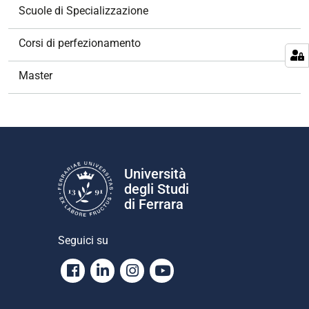
g
Scuole di Specializzazione
a
z
Corsi di perfezionamento
i
o
Master
n
e
Università
degli Studi
di Ferrara
Seguici su
Facebook
Linkedin
Instagram
Youtube