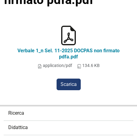
Verbale 1_n Sel. 11-2025 DOCPAS non firmato
pdfa.pdf
application/pdf
134.6 KB
Scarica
N
Ricerca
a
v
Didattica
i