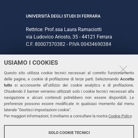
UNIVERSITÀ DEGLI STUDI DI FERRARA
Rettrice: Prof.ssa Laura Ramaciotti
via Ludovico Ariosto, 35 - 44121 Ferrara
C.F. 80007370382 - P.IVA 00434690384
USIAMO I COOKIES
CONTATTI
Questo sito utilizza cookie tecnici necessari al corretto funzionamento
Tel. +39 0532 293111
delle pagine, e cookie di profilazione di terze parti. Selezionando
Accetta
Fax. +39 0532 293031
tutto
si acconsente all’utilizzo dei cookie analytics e di profilazione.
PEC
Chiudendo il banner verranno utilizzati solo i cookie tecnici necessari alla
navigazione e alcuni contenuti potrebbero non essere disponibili. Le
preferenze possono essere modificate in qualsiasi momento dal menu
LINKS
laterale "Gestisci impostazioni cookie".
Per maggiori informazioni, ti invitiamo a consultare la nostra
Cookie Policy
.
Accessibilità
Dichiarazione di accessibilità
SOLO COOKIE TECNICI