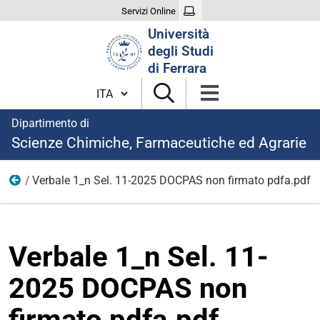
Servizi Online
Cerca
Università
nel
degli Studi
sito
di Ferrara
Cambia lingua
Dipartimento di
Scienze Chimiche, Farmaceutiche ed Agrarie
Verbale 1_n Sel. 11-2025 DOCPAS non firmato pdfa.pdf
11
Verbale 1_n Sel. 11-
2025 DOCPAS non
firmato pdfa.pdf