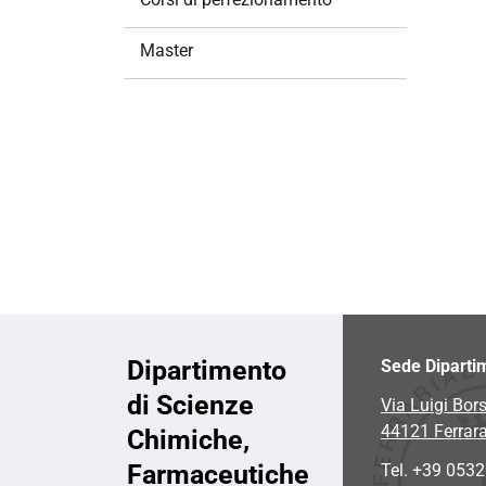
i
o
Master
n
e
Dipartimento
Sede Diparti
di Scienze
Via Luigi Bors
44121 Ferrar
Chimiche,
Farmaceutiche
Tel. +39 053