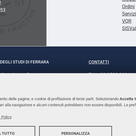
2
Ordini
953
Serviz
VQR
SISVa
DEGLI STUDI DI FERRARA
CONTATTI
rof.ssa Laura Ramaciotti
Tel. +39 0532 293111
o Ariosto, 35 - 44121 Ferrara
Fax. +39 0532 29303
370382 - P.IVA 00434690384
PEC
ento delle pagine, e cookie di profilazione di terze parti. Selezionando
Accetta t
ssari alla navigazione e alcuni contenuti potrebbero non essere disponibili. Le
 Policy
.
 TUTTO
PERSONALIZZA