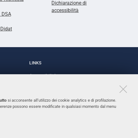
Dichiarazione di
accessibilità
i DSA
lDidat
LINKS
Accessibilità
1
Dichiarazione di accessibilità
Protezione dati personali
utto
si acconsente all’utilizzo dei cookie analytics e di profilazione.
Cookies
 preferenze possono essere modificate in qualsiasi momento dal menu