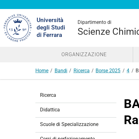
Cerca
Università
nel
Dipartimento di
degli Studi
sito
Scienze Chimic
di Ferrara
ORGANIZZAZIONE
Home
Bandi
Ricerca
Borse 2025
4
B
N
Ricerca
a
BA
v
Didattica
i
Ra
g
Scuole di Specializzazione
a
z
Corsi di perfezionamento