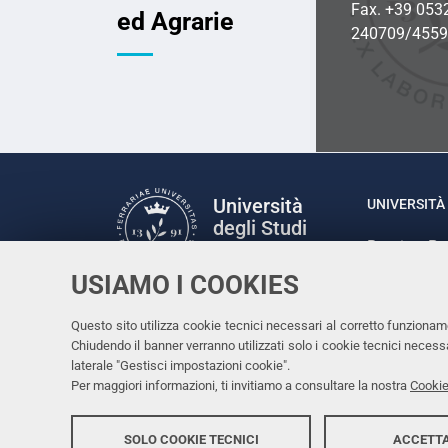
Fax. +39 053
ed Agrarie
240709/455
Università
UNIVERSITÀ 
degli Studi
Rettrice: P
di Ferrara
via Ludovic
USIAMO I COOKIES
C.F. 80007
Seguici su
Questo sito utilizza cookie tecnici necessari al corretto funzionam
Facebook
Linkedin
Instagram
Youtube
Chiudendo il banner verranno utilizzati solo i cookie tecnici nece
laterale "Gestisci impostazioni cookie".
Per maggiori informazioni, ti invitiamo a consultare la nostra
Cookie
SOLO COOKIE TECNICI
ACCETTA