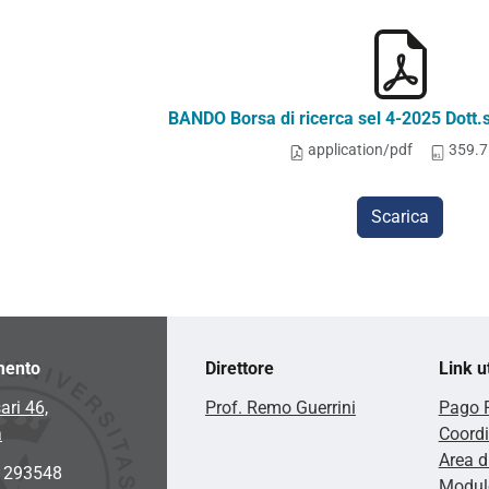
BANDO Borsa di ricerca sel 4-2025 Dott.
application/pdf
359.7
Scarica
mento
Direttore
Link ut
ari 46,
Prof. Remo Guerrini
Pago 
a
Coordi
Area d
2 293548
Modulo