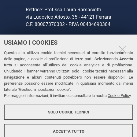
Rettrice: Prof.ssa Laura Ramaciotti
via Ludovico Ariosto, 35 - 44121 Ferrara
C.F. 80007370382 - P.IVA 00434690384
USIAMO I COOKIES
CONTATTI
Questo sito utilizza cookie tecnici necessari al corretto funzionamento
Tel. +39 0532 293111
delle pagine, e cookie di profilazione di terze parti. Selezionando
Accetta
Fax. +39 0532 293031
tutto
si acconsente all’utilizzo dei cookie analytics e di profilazione.
PEC
Chiudendo il banner verranno utilizzati solo i cookie tecnici necessari alla
navigazione e alcuni contenuti potrebbero non essere disponibili. Le
preferenze possono essere modificate in qualsiasi momento dal menu
LINKS
laterale "Gestisci impostazioni cookie".
Per maggiori informazioni, ti invitiamo a consultare la nostra
Cookie Policy
.
Accessibilità
Dichiarazione di accessibilità
SOLO COOKIE TECNICI
Protezione dati personali
Cookies
ACCETTA TUTTO