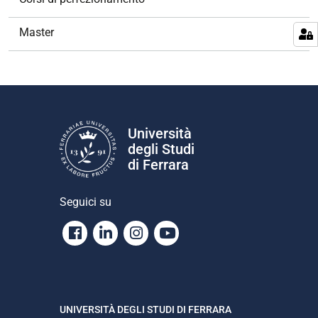
i
o
Master
n
e
Università
degli Studi
di Ferrara
Seguici su
Facebook
Linkedin
Instagram
Youtube
UNIVERSITÀ DEGLI STUDI DI FERRARA