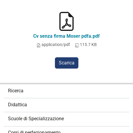
Cv senza firma Moser pdfa.pdf
application/pdf
115.7 KB
Scarica
N
Ricerca
a
v
Didattica
i
g
Scuole di Specializzazione
a
z
Corsi di perfezionamento