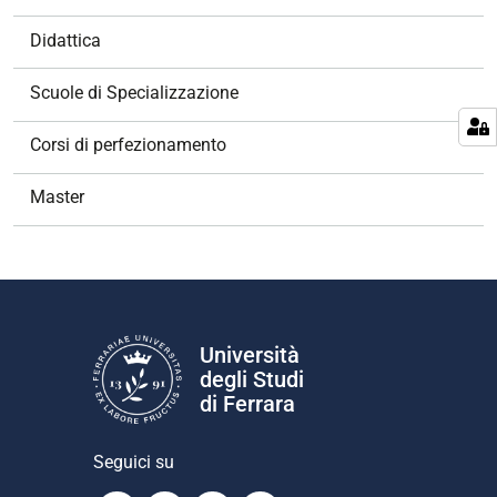
a
v
Didattica
i
g
Scuole di Specializzazione
a
z
Corsi di perfezionamento
i
o
Master
n
e
Università
degli Studi
di Ferrara
Seguici su