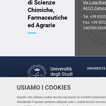
di Scienze
Via Luigi Bors
44121 Ferrar
Chimiche,
Farmaceutiche
Tel. +39 053
Fax. +39 053
ed Agrarie
240709/455
Università
UNIVERSITÀ 
degli Studi
Rettrice: P
di Ferrara
via Ludovic
USIAMO I COOKIES
C.F. 80007
Seguici su
Questo sito utilizza cookie tecnici necessari al corretto funzionam
Facebook
Linkedin
Instagram
Youtube
Chiudendo il banner verranno utilizzati solo i cookie tecnici nece