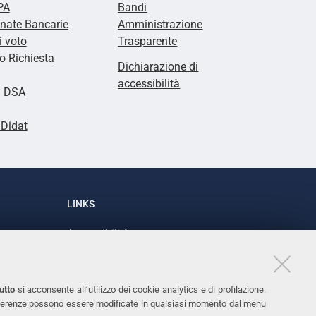
PA
Bandi
nate Bancarie
Amministrazione
i voto
Trasparente
 Richiesta
Dichiarazione di
accessibilità
i DSA
lDidat
LINKS
Accessibilità
1
Dichiarazione di accessibilità
Protezione dati personali
utto
si acconsente all’utilizzo dei cookie analytics e di profilazione.
Cookies
 preferenze possono essere modificate in qualsiasi momento dal menu