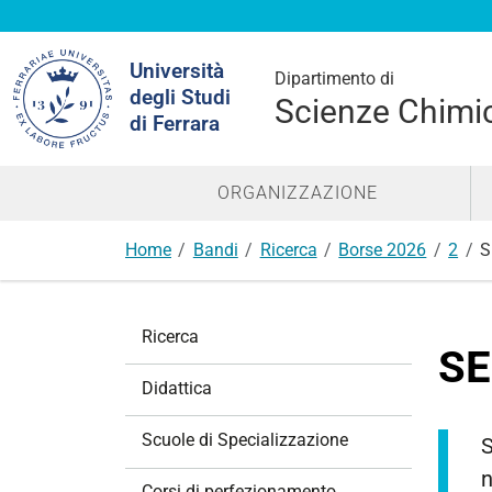
Cerca
Università
nel
Dipartimento di
degli Studi
sito
Scienze Chimic
di Ferrara
ORGANIZZAZIONE
Home
Bandi
Ricerca
Borse 2026
2
S
N
Ricerca
a
SE
v
Didattica
i
g
Scuole di Specializzazione
S
a
n
z
Corsi di perfezionamento