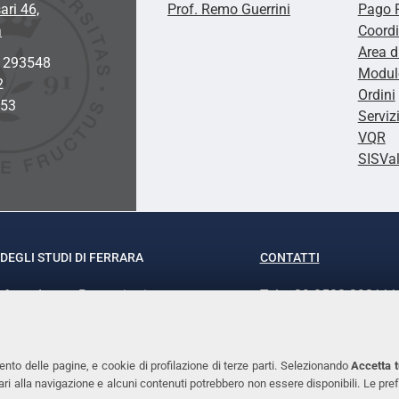
ari 46,
Prof. Remo Guerrini
Pago 
a
Coordi
Area d
2 293548
Modulo
2
Ordini
953
Serviz
VQR
SISVa
DEGLI STUDI DI FERRARA
CONTATTI
rof.ssa Laura Ramaciotti
Tel. +39 0532 293111
o Ariosto, 35 - 44121 Ferrara
Fax. +39 0532 29303
370382 - P.IVA 00434690384
PEC
ento delle pagine, e cookie di profilazione di terze parti. Selezionando
Accetta t
ssari alla navigazione e alcuni contenuti potrebbero non essere disponibili. Le