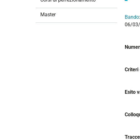
i
o
Master
Bando
n
06/03/
e
Numero
Criteri
Esito v
Colloq
Tracce