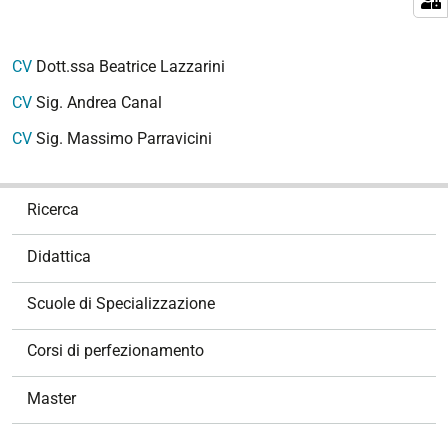
CV
Dott.ssa Beatrice Lazzarini
CV
Sig. Andrea Canal
CV
Sig. Massimo Parravicini
N
Ricerca
a
v
Didattica
i
g
Scuole di Specializzazione
a
z
Corsi di perfezionamento
i
o
Master
n
e