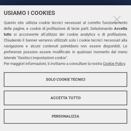
USIAMO I COOKIES
CONTATTI
Questo sito utilizza cookie tecnici necessari al corretto funzionamento
Tel. +39 0532 293111
delle pagine, e cookie di profilazione di terze parti. Selezionando
Accetta
Fax. +39 0532 293031
tutto
si acconsente all’utilizzo dei cookie analytics e di profilazione.
PEC
Chiudendo il banner verranno utilizzati solo i cookie tecnici necessari alla
navigazione e alcuni contenuti potrebbero non essere disponibili. Le
preferenze possono essere modificate in qualsiasi momento dal menu
LINKS
laterale "Gestisci impostazioni cookie".
Per maggiori informazioni, ti invitiamo a consultare la nostra
Cookie Policy
.
Accessibilità
Dichiarazione di accessibilità
SOLO COOKIE TECNICI
Protezione dati personali
Cookies
ACCETTA TUTTO
PERSONALIZZA
Copyright @ 2026, Università di Ferrara