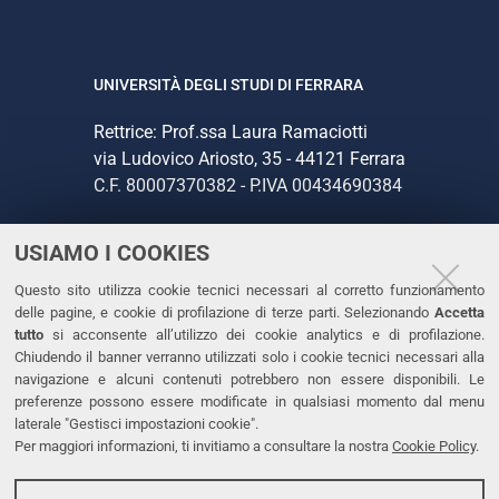
UNIVERSITÀ DEGLI STUDI DI FERRARA
Rettrice: Prof.ssa Laura Ramaciotti
via Ludovico Ariosto, 35 - 44121 Ferrara
C.F. 80007370382 - P.IVA 00434690384
USIAMO I COOKIES
CONTATTI
Questo sito utilizza cookie tecnici necessari al corretto funzionamento
Tel. +39 0532 293111
delle pagine, e cookie di profilazione di terze parti. Selezionando
Accetta
Fax. +39 0532 293031
tutto
si acconsente all’utilizzo dei cookie analytics e di profilazione.
PEC
Chiudendo il banner verranno utilizzati solo i cookie tecnici necessari alla
navigazione e alcuni contenuti potrebbero non essere disponibili. Le
preferenze possono essere modificate in qualsiasi momento dal menu
LINKS
laterale "Gestisci impostazioni cookie".
Per maggiori informazioni, ti invitiamo a consultare la nostra
Cookie Policy
.
Accessibilità