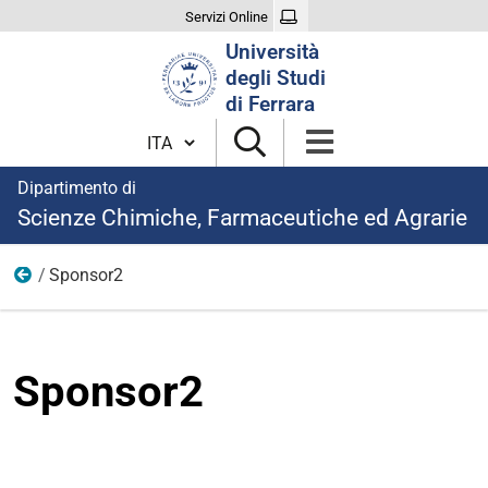
Servizi Online
Cerca
Università
nel
degli Studi
sito
di Ferrara
Cambia lingua
Dipartimento di
Scienze Chimiche, Farmaceutiche ed Agrarie
Sponsor2
LeFaSus
Sponsor2