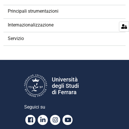
i
o
Principali strumentazioni
n
e
Internazionalizzazione
Servizio
Università
degli Studi
di Ferrara
Seguici su
Facebook
Linkedin
Instagram
Youtube