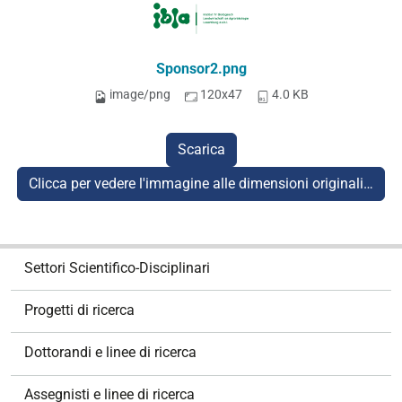
Sponsor2.png
image/png
120x47
4.0 KB
Scarica
Clicca per vedere l'immagine alle dimensioni originali…
N
Settori Scientifico-Disciplinari
a
v
Progetti di ricerca
i
g
Dottorandi e linee di ricerca
a
z
Assegnisti e linee di ricerca