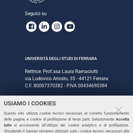
Seguici su
Facebook
Linkedin
Instagram
Youtube
UNIVERSITÀ DEGLI STUDI DI FERRARA
Rettrice: Prof.ssa Laura Ramaciotti
via Ludovico Ariosto, 35 - 44121 Ferrara
C.F. 80007370382 - P.IVA 00434690384
USIAMO I COOKIES
CONTATTI
Questo sito utilizza cookie tecnici necessari al corretto funzionamento
Tel. +39 0532 293111
delle pagine, e cookie di profilazione di terze parti. Selezionando
Accetta
Fax. +39 0532 293031
tutto
si acconsente all’utilizzo dei cookie analytics e di profilazione.
PEC
Chiudendo il banner verranno utilizzati solo i cookie tecnici necessari alla