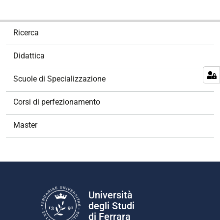
N
Ricerca
a
v
Didattica
i
g
Scuole di Specializzazione
a
z
Corsi di perfezionamento
i
o
Master
n
e
Università
degli Studi
di Ferrara