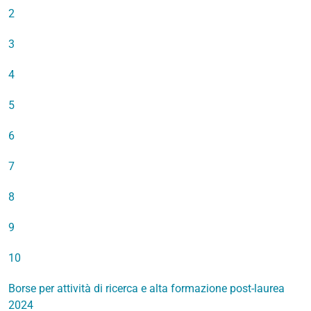
2
3
4
5
6
7
8
9
10
Borse per attività di ricerca e alta formazione post-laurea
2024