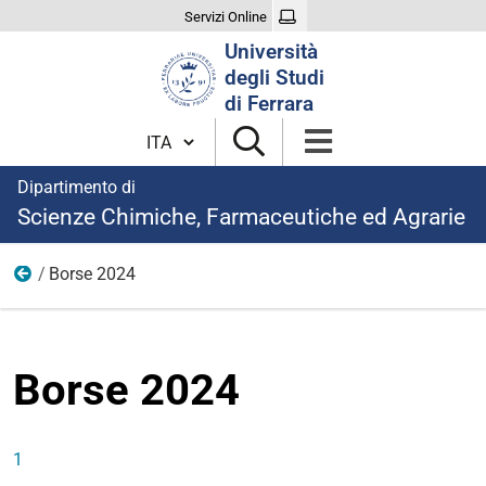
Servizi Online
Cerca
Università
nel
degli Studi
sito
di Ferrara
Cambia lingua
Dipartimento di
Scienze Chimiche, Farmaceutiche ed Agrarie
Borse 2024
Ricerca
Borse 2024
1