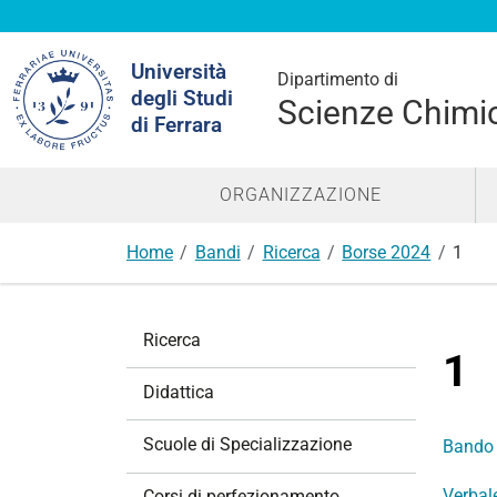
Cerca
Università
nel
Dipartimento di
degli Studi
sito
Scienze Chimic
di Ferrara
ORGANIZZAZIONE
Home
Bandi
Ricerca
Borse 2024
1
N
Ricerca
a
1
v
Didattica
i
g
Scuole di Specializzazione
Bando
a
z
Verbal
Corsi di perfezionamento