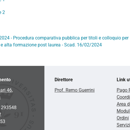
e 2
2024 - Procedura comparativa pubblica per titoli e colloquio per i
a e alta formazione post laurea - Scad. 16/02/2024
mento
Direttore
Link ut
ari 46,
Prof. Remo Guerrini
Pago 
a
Coordi
Area d
2 293548
Modulo
2
Ordini
953
Serviz