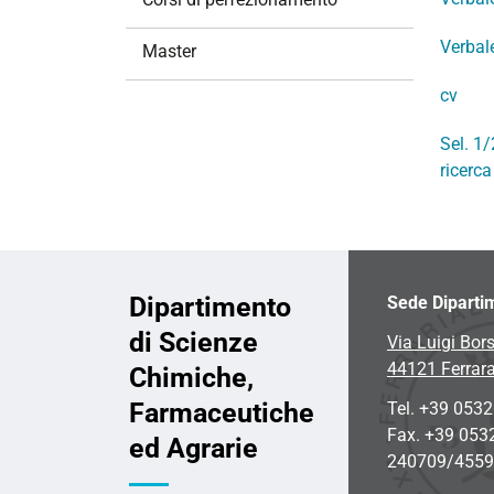
i
o
Verbal
Master
n
cv
e
Sel. 1/
ricerc
Dipartimento
Sede Diparti
di Scienze
Via Luigi Bors
44121 Ferrar
Chimiche,
Farmaceutiche
Tel. +39 053
Fax. +39 053
ed Agrarie
240709/455